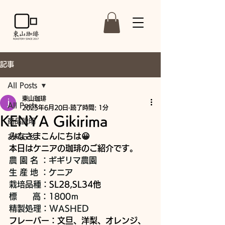
記事
All Posts
東山珈琲
All Posts
2025年6月20日
読了時間: 1分
KENYA Gikirima
商品説明
みなさまこんにちは😀
お知らせ
本日はケニアの珈琲のご紹介です。
農 園 名 ：ギギリマ農園
生 産 地 ：ケニア
栽培品種：
SL28,SL34他
標 　  高：1800ｍ
精製処理：WASHED
フレーバー：文旦、洋梨、オレンジ、