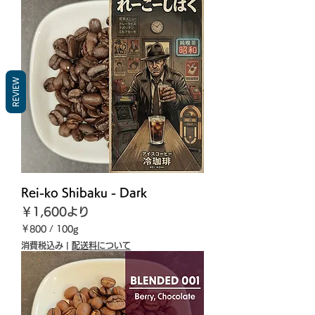
REVIEW
Rei-ko Shibaku - Dark
セール価格
￥1,600
より
￥800
/
100g
￥
消費税込み
|
配送料について
8
0
0
／
1
0