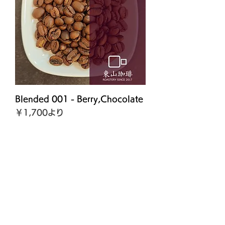
0
g
Blended 001 - Berry,Chocolate
セール価格
￥1,700
より
￥850
/
100g
￥
消費税込み
|
配送料について
8
5
0
／
利用規約
1
0
0
プライバシーポリシー
g
返品ポリシー