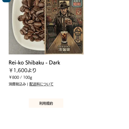
Rei-ko Shibaku - Dark
セール価格
￥1,600
より
￥800
/
100g
￥
消費税込み
|
配送料について
8
0
0
／
利用規約
1
0
0
プライバシーポリシー
g
返品ポリシー