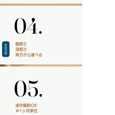
04.
04.
朝煎り
REVIEW
深煎り
​両方から選べる
05.
05.
途中解約OK
※1ヶ月単位