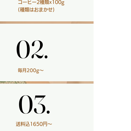
​コーヒー2種類x100g
​(種類はおまかせ)
02.
02.
毎月200g～
03.
03.
送料込1650円～