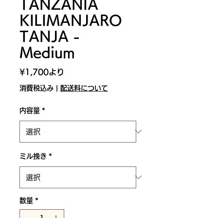
TANZANIA
KILIMANJARO
TANJA -
Medium
セ
¥1,700
より
ー
消費税込み
|
配送料について
ル
内容量
*
価
格
ミル挽き
*
数量
*