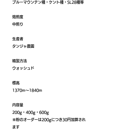
ブルーマウンテン種・ケント種・SL28種等
焙煎度
中煎り
生産者
タンジャ農園
精製方法
ウォッシュド
標高
1370m～1840m
内容量
200g・400g・600g
※粉のオーダーは200gにつき30円加算され
ます