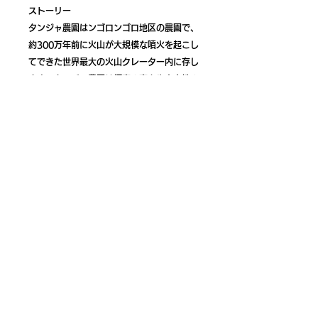
ストーリー
タンジャ農園はンゴロンゴロ地区の農園で、
約300万年前に火山が大規模な噴火を起こし
てできた世界最大の火山クレーター内に存し
ます。タンジャ農園は標高の高さや火山性の
ミネラル豊富な土壌が特徴であり、独特で複
雑なアロマと良質な酸味のあるスペシャルテ
ィコーヒーを産出しています。今回はタンザ
ニアで伝統的な精製製法であるFully
washedの珈琲です
SUBSCRIPTION
対象商品（SUBSCRIPTIONご契約のお客様
にもお届けいたします）