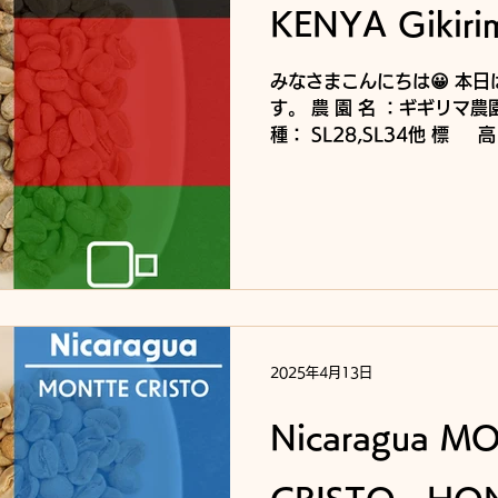
KENYA Gikiri
みなさまこんにちは😀 本
す。 農 園 名 ：ギギリマ農園
種： SL28,SL34他 標 高：1800ｍ 精製処理：
WASHED フレーバー：
つ、ドライトマト、ダージリン
2025年4月13日
Nicaragua M