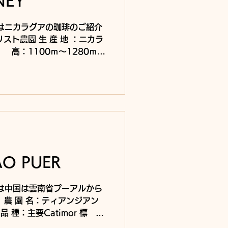
NEY
日はニカラグアの珈琲のご紹介
リスト農園 生 産 地 ：ニカラ
80ｍ
バー：ライム, ブレッドアッ
,...
AO PUER
日は中国は雲南省プーアルから
 農 園 名：ティアンジアン
 品 種：主要Catimor 標
0月～3月 精 製 処 理：