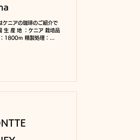
ma
日はケニアの珈琲のご紹介で
 生 産 地 ：ケニア 栽培品
文旦、洋梨、オレンジ、はちみ
ティー...
ONTTE