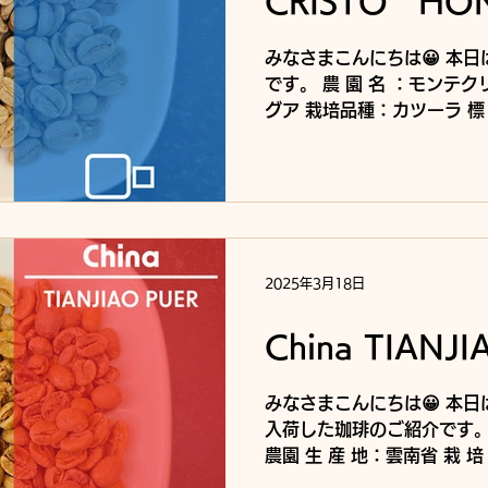
CRISTO HO
みなさまこんにちは😀 本
です。 農 園 名 ：モンテク
グア 栽培品種：カツーラ 標 高：1100ｍ～12
精製処理：HONEY フレー
プル, ココナッツ, ナッツ, 紅茶
2025年3月18日
China TIANJI
みなさまこんにちは😀 本
入荷した珈琲のご紹介です。
農園 生 産 地：雲南省 栽 培
高：1400m 収 穫 時 期：1